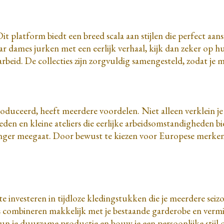
t platform biedt een breed scala aan stijlen die perfect a
naar dames jurken met een eerlijk verhaal, kijk dan zeker op h
rbeid. De collecties zijn zorgvuldig samengesteld, zodat je
oduceerd, heeft meerdere voordelen. Niet alleen verklein j
den en kleine ateliers die eerlijke arbeidsomstandigheden 
langer meegaat. Door bewust te kiezen voor Europese merken,
m te investeren in tijdloze kledingstukken die je meerdere se
tems combineren makkelijk met je bestaande garderobe en ve
un je duurzame productie en bouw je een persoonlijke stijl o